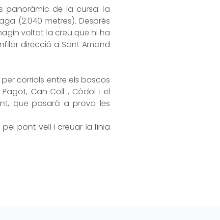
s panoràmic de la cursa: la
Taga (2.040 metres). Després
hagin voltat la creu que hi ha
nfilar direcció a Sant Amand
per corriols entre els boscos
Pagot, Can Coll , Còdol i el
ent, que posarà a prova les
el pont vell i creuar la línia