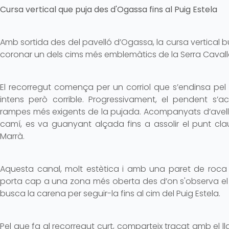
Cursa vertical que puja des d'Ogassa fins al Puig Estela
Amb sortida des del pavelló d’Ogassa, la cursa vertical 
coronar un dels cims més emblemàtics de la Serra Cavaller
El recorregut comença per un corriol que s’endinsa pel 
intens però corrible. Progressivament, el pendent s’ac
rampes més exigents de la pujada. Acompanyats d’avellane
camí, es va guanyant alçada fins a assolir el punt clau 
Marrà.
Aquesta canal, molt estètica i amb una paret de roca 
porta cap a una zona més oberta des d’on s'observa el ci
busca la carena per seguir-la fins al cim del Puig Estela.
Pel que fa al recorregut curt, comparteix traçat amb el llarg 