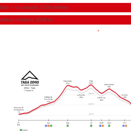
Des. + acumulat: 2.000 metres
Altitud màxima: 2040 m
+