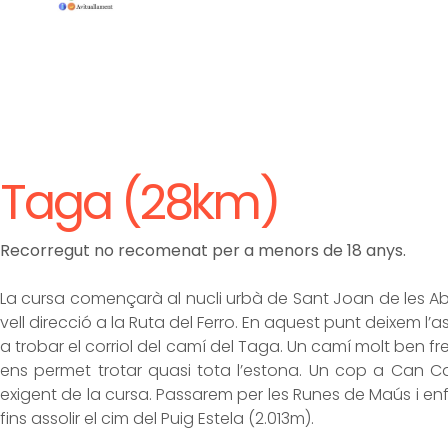
Taga (28km)
Recorregut no recomenat per a menors de 18 anys.
La cursa començarà al nucli urbà de Sant Joan de les Ab
vell direcció a la Ruta del Ferro. En aquest punt deixem l’a
a trobar el corriol del camí del Taga. Un camí molt ben fr
ens permet trotar quasi tota l’estona. Un cop a Can
exigent de la cursa. Passarem per les Runes de Maús i enf
fins assolir el cim del Puig Estela (2.013m).