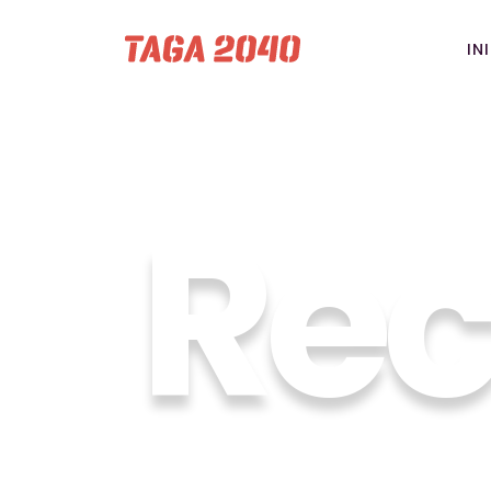
IN
Rec