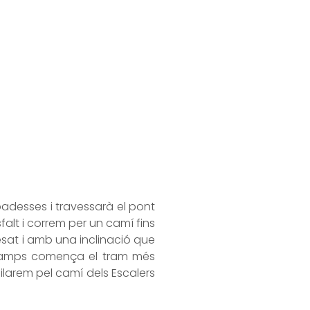
adesses i travessarà el pont
sfalt i correm per un camí fins
esat i amb una inclinació que
 Camps comença el tram més
ilarem pel camí dels Escalers