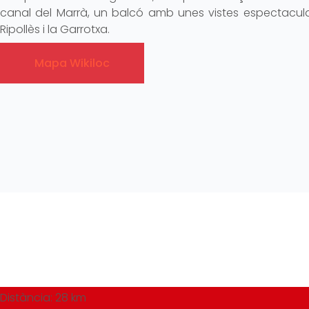
canal del Marrà, un balcó amb unes vistes espectacul
Ripollès i la Garrotxa.
Mapa Wikiloc
Distància: 28 km