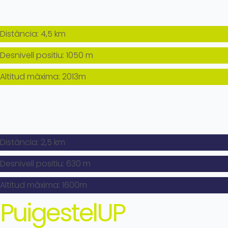
Distància: 4,5 km
Desnivell positiu: 1050 m
Altitud màxima: 2013m
Distància: 2,5 km
Desnivell positiu: 630 m
Altitud màxima: 1600m
PuigestelUP