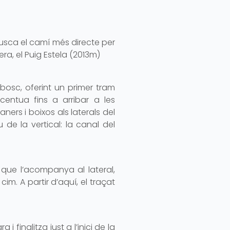
busca el camí més directe per
a, el Puig Estela (2013m)
bosc, oferint un primer tram
centua fins a arribar a les
rs i boixos als laterals del
de la vertical: la canal del
que l’acompanya al lateral,
m. A partir d’aquí, el traçat
i finalitza just a l’inici de la