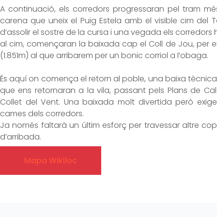
A continuació, els corredors progressaran pel tram mé
carena que uneix el Puig Estela amb el visible cim del 
d’assolir el sostre de la cursa i una vegada els corredors 
al cim, començaran la baixada cap el Coll de Jou, per e
(1.851m) al que arribarem per un bonic corriol a l’obaga.
És aquí on comença el retorn al poble, una baixa tècnica 
que ens retornaran a la vila, passant pels Plans de Cal 
Collet del Vent. Una baixada molt divertida però exig
cames dels corredors.
Ja només faltarà un últim esforç per travessar altre cop p
d’arribada.
Mapa Wikiloc